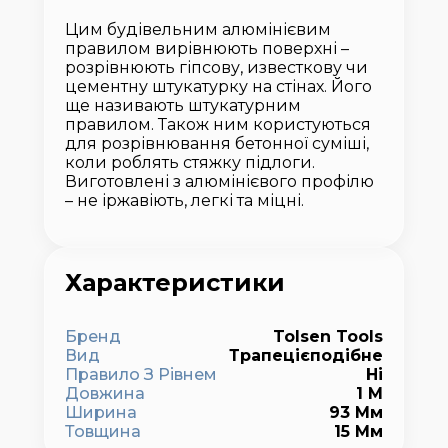
Цим будівельним алюмінієвим
правилом вирівнюють поверхні –
розрівнюють гіпсову, известкову чи
цементну штукатурку на стінах. Його
ще називають штукатурним
правилом. Також ним користуються
для розрівнювання бетонної суміші,
коли роблять стяжку підлоги.
Виготовлені з алюмінієвого профілю
– не іржавіють, легкі та міцні.
Характеристики
Бренд
Tolsen Tools
Вид
Трапецієподібне
Правило З Рівнем
Ні
Довжина
1 М
Ширина
93 Мм
Товщина
15 Мм