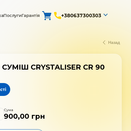
+380637300303
ка
Послуги
Гарантія
0
Назад
 СУМІШ CRYSTALISER CR 90
сті
Сума
900,00
грн