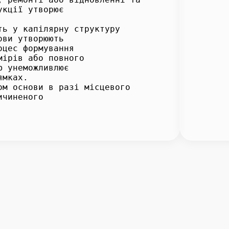
укції утворює
ть у капілярну структуру
ови утворюють
оцес формування
мірів або повного
ю унеможливлює
ямках.
ом основи в разі місцевого
ичиненого