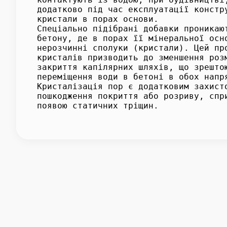
додатково під час експлуатації констр
кристали в порах основи.
Спеціально підібрані добавки проникаю
бетону, де в порах її мінеральної осн
нерозчинні сполуки (кристали). Цей пр
кристалів призводить до зменшення роз
закриття капілярних шляхів, що зрешто
переміщення води в бетоні в обох напр
Кристалізація пор є додатковим захист
пошкодження покриття або розриву, спр
появою статичних тріщин.