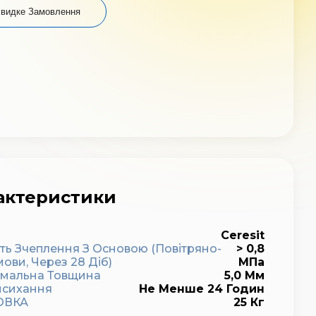
видке Замовлення
актеристики
д
Ceresit
сть Зчеплення З Основою (повітряно-
> 0,8
мови, Через 28 Діб)
МПа
мальна Товщина
5,0 Мм
исихання
Не Менше 24 Годин
ОВКА
25 Кг