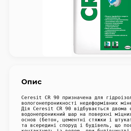
Опис
Ceresit CR 90 призначена для гідроізо
вологонепроникності недеформівних мін
Дія Ceresit CR 90 відбувається двома 
водонепроникний шар на поверхні міцни
основ (бетон, цементні стяжки і штука
та всередині споруд і будівель, що по
контактують із водою, при будівництві