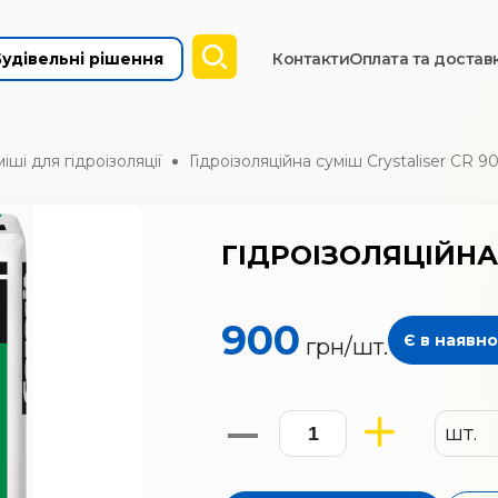
Будівельні рішення
Контакти
Оплата та достав
іші для гідроізоляції
Гідроізоляційна суміш Crystaliser CR 9
ГІДРОІЗОЛЯЦІЙНА
900
Є в наявно
грн/
шт.
шт.