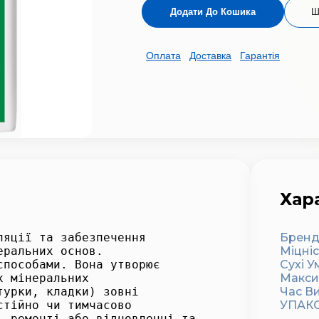
Додати До Кошика
Ш
Оплата
Доставка
Гарантія
Хар
ляції та забезпечення
Брен
еральних основ.
Міцні
способами. Вона утворює
Сухі У
х мінеральних
Макси
турки, кладки) зовні
Час В
стійно чи тимчасово
УПАК
, ремонті або відновленні та