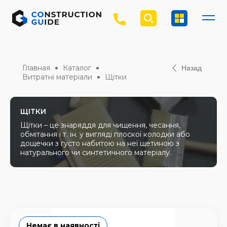
Главная
Каталог
Назад
Витратні матеріали
Щітки
ЩІТКИ
Щітки – це знаряддя для чищення, чесання,
обмітання і т. ін. у вигляді плоскої колодки або
дощечки з густо набитою на неї щетиною з
натурального чи синтетичного матеріалу.
Немає в наявності